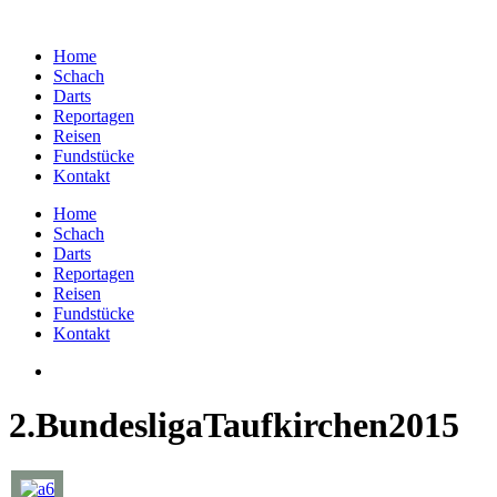
Home
Schach
Darts
Reportagen
Reisen
Fundstücke
Kontakt
Home
Schach
Darts
Reportagen
Reisen
Fundstücke
Kontakt
2.BundesligaTaufkirchen2015