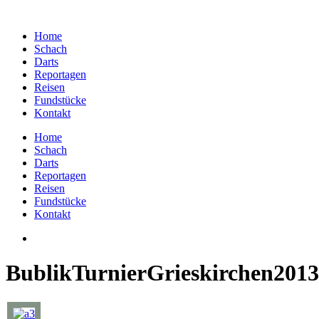
Home
Schach
Darts
Reportagen
Reisen
Fundstücke
Kontakt
Home
Schach
Darts
Reportagen
Reisen
Fundstücke
Kontakt
BublikTurnierGrieskirchen2013