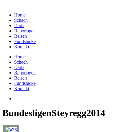
Home
Schach
Darts
Reportagen
Reisen
Fundstücke
Kontakt
Home
Schach
Darts
Reportagen
Reisen
Fundstücke
Kontakt
BundesligenSteyregg2014