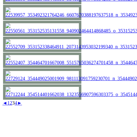
◄
1
2
3
4
►