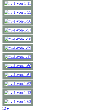
1
2
►