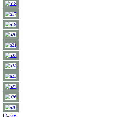
1
2
...
6
►