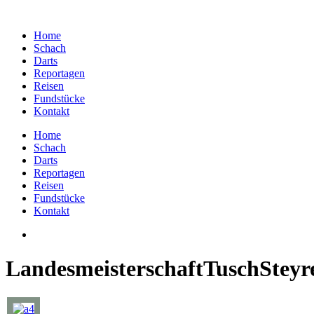
Home
Schach
Darts
Reportagen
Reisen
Fundstücke
Kontakt
Home
Schach
Darts
Reportagen
Reisen
Fundstücke
Kontakt
LandesmeisterschaftTuschSteyr