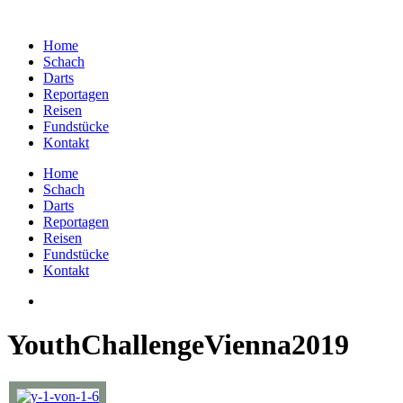
Home
Schach
Darts
Reportagen
Reisen
Fundstücke
Kontakt
Home
Schach
Darts
Reportagen
Reisen
Fundstücke
Kontakt
YouthChallengeVienna2019